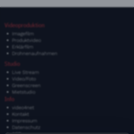
Videoproduktion
Imagefilm
Produktvideo
Erklärfilm
Drohnenaufnahmen
Studio
Live Stream
Video/Foto
Greenscreen
Mietstudio
Info
video4net
Kontakt
Impressum
Datenschutz
AGB