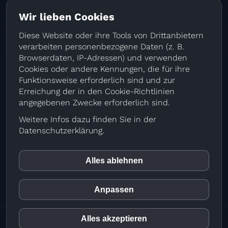
Blog
Wir lieben Cookies
Aktuelles & Tipps
Diese Website oder ihre Tools von Drittanbietern
Firmensitz
verarbeiten personenbezogene Daten (z. B.
Browserdaten, IP-Adressen) und verwenden
Greiner coaching & media GmbH
Cookies oder andere Kennungen, die für ihre
Stadlberg 1 | 94344 Wiesenfelden
Funktionsweise erforderlich sind und zur
Telefon
09966-3769995
Erreichung der in den Cookie-Richtlinien
info@video4net.de
angegebenen Zwecke erforderlich sind.
Büro München
Weitere Infos dazu finden Sie in der
Am Forst 2 | 82166 Gräfelfing / München
Datenschutzerklärung.
Telefon 089-65102150
Fax 089-6595489
info@video4net.de
Alles ablehnen
inCMS
Anpassen
Matomo (Piwik)
Alles akzeptieren
© 2026 Greiner coaching & media GmbH |
Impressum
|