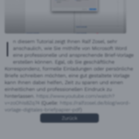
I
n diesem Tutorial zeigt Ihnen Ralf Zosel, sehr
anschaulich, wie Sie mithilfe von Microsoft Word
eine professionelle und ansprechende Brief-Vorlage
erstellen können. Egal, ob Sie geschäftliche
Korrespondenz, formelle Einladungen oder persönliche
Briefe schreiben möchten, eine gut gestaltete Vorlage
kann Ihnen dabei helfen, Zeit zu sparen und einen
einheitlichen und professionellen Eindruck zu
hinterlassen.
https://www.youtube.com/watch?
v=zoOhIs8Zq74
(Quelle:
https://ralfzosel.de/blog/word-
vorlage-digitales-briefpapier-pdf
)
Zurück