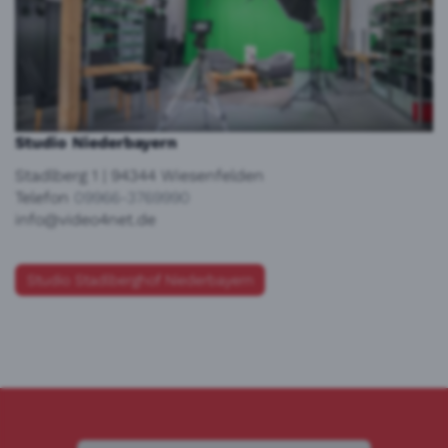
Studio Niederbayern
Stadlberg 1 | 94344 Wiesenfelden
Telefon
09966-3769990
info@video4net.de
Studio Stadlberghof Niederbayern