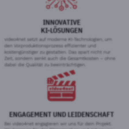
INNOVATIVE
KI-LÖSUNGEN
video4net setzt auf moderne KI-Technologien, um
den Vorproduktionsprozess effizienter und
kostengünstiger zu gestalten. Das spart nicht nur
Zeit, sondern senkt auch die Gesamtkosten – ohne
dabei die Qualität zu beeinträchtigen.
ENGAGEMENT UND LEIDENSCHAFT
Bei video4net engagieren wir uns für dein Projekt.