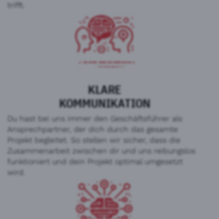
trifft.
KLARE
KOMMUNIKATION
Du hast bei uns immer den Geschäftsführer als
Ansprechpartner, der dich durch das gesamte
Projekt begleitet. So stellen wir sicher, dass die
Zusammenarbeit zwischen dir und uns reibungslos
funktioniert und dein Projekt optimal umgesetzt
wird.