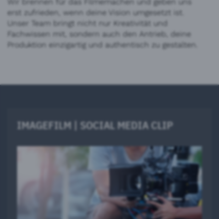
Wir brennen für das Filmemachen und geben uns
erst zufrieden, wenn deine Vision umgesetzt ist.
Unser Team bringt nicht nur Kreativität und
Fachwissen mit, sondern auch den Antrieb, deine
Produktion einzigartig und authentisch zu gestalten.
IMAGEFILM | SOCIAL MEDIA CLIP