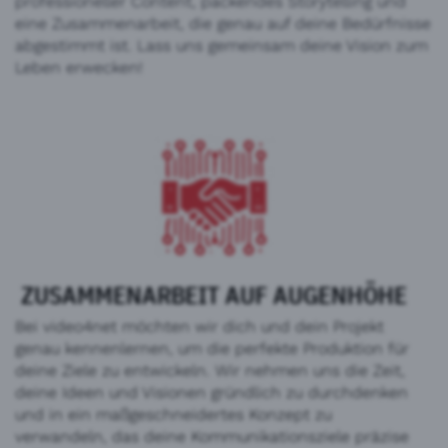
professioneller Content, packendes Storytelling und
eine Zusammenarbeit, die genau auf deine Bedürfnisse
abgestimmt ist. Lass uns gemeinsam deine Vision zum
Leben erwecken!
ZUSAMMENARBEIT AUF AUGENHÖHE
Bei video4net möchten wir dich und dein Projekt
genau kennenlernen, um die perfekte Produktion für
deine Ziele zu entwickeln. Wir nehmen uns die Zeit,
deine Ideen und Visionen gründlich zu durchdenken
und in ein maßgeschneidertes Konzept zu
verwandeln, das deine Kommunikationsziele präzise