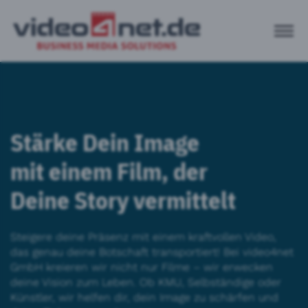
Stärke Dein Image
mit einem Film, der
Deine Story vermittelt
Steigere deine Präsenz mit einem kraftvollen Video,
das genau deine Botschaft transportiert! Bei video4net
GmbH kreieren wir nicht nur Filme – wir erwecken
deine Vision zum Leben. Ob KMU, Selbständige oder
Künstler, wir helfen dir, dein Image zu schärfen und