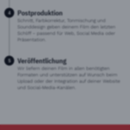
Postproduktion
Schnitt, Farbkorrektur, Tonmischung und
Sounddesign geben deinem Film den letzten
Schliff – passend für Web, Social Media oder
Präsentation.
Veröffentlichung
Wir liefern deinen Film in allen benötigten
Formaten und unterstützen auf Wunsch beim
Upload oder der Integration auf deiner Website
und Social-Media-Kanälen.