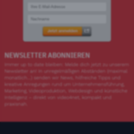
NEWSLETTER ABONNIEREN
Immer up to date bleiben: Melde dich jetzt zu unserem
Newsletter an! In unregelmäßigen Abständen (maximal
monatlich...) senden wir News, hilfreiche Tipps und
kreative Anregungen rund um Unternehmensführung,
Marketing, Videoproduktion, Webdesign und künstliche
Intelligenz – direkt von video4net, kompakt und
praxisnah.