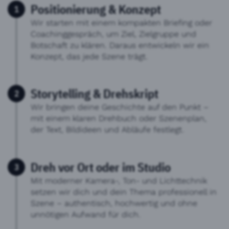
Positionierung & Konzept
Wir starten mit einem kompakten Briefing oder
Coachinggespräch, um Ziel, Zielgruppe und
Botschaft zu klären. Daraus entwickeln wir ein
Konzept, das jede Szene trägt.
Storytelling & Drehskript
Wir bringen deine Geschichte auf den Punkt –
mit einem klaren Drehbuch oder Szenenplan,
der Text, Bildideen und Abläufe festlegt.
Dreh vor Ort oder im Studio
Mit moderner Kamera-, Ton- und Lichttechnik
setzen wir dich und dein Thema professionell in
Szene – authentisch, hochwertig und ohne
unnötigen Aufwand für dich.