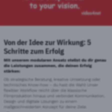
Von der Idee zur Wirkung: 5
Schritte zum Erfolg
Mit unserem modularen Ansatz stellst du dir genau
die Leistungen zusammen, die deinen Erfolg
stärken:
Ob strategische Beratung, kreative Umsetzung oder
technisches Know-how – du hast die Wahl! Unser
flexibler Workflow reicht über die klassische
Filmproduktion hinaus und verbindet Kommunikation,
Design und digitale Lösungen zu einem
maßgeschneiderten Konzept für deine Ziele.