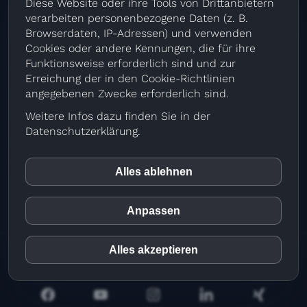
Diese Website oder ihre Tools von Drittanbietern
Firmensitz
verarbeiten personenbezogene Daten (z. B.
Browserdaten, IP-Adressen) und verwenden
Greiner coaching & media GmbH
Cookies oder andere Kennungen, die für ihre
Stadlberg 1 | 94344 Wiesenfelden
Funktionsweise erforderlich sind und zur
Telefon
09966-3769995
Erreichung der in den Cookie-Richtlinien
info@video4net.de
angegebenen Zwecke erforderlich sind.
Büro München
Weitere Infos dazu finden Sie in der
Am Forst 2 | 82166 Gräfelfing / München
Datenschutzerklärung.
Telefon 089-65102150
Fax 089-6595489
info@video4net.de
Alles ablehnen
inCMS
Anpassen
Matomo (Piwik)
Alles akzeptieren
© 2026 Greiner coaching & media GmbH |
Impressum
|
Datenschutz
|
Datenschutzeinstellungen
Youtube