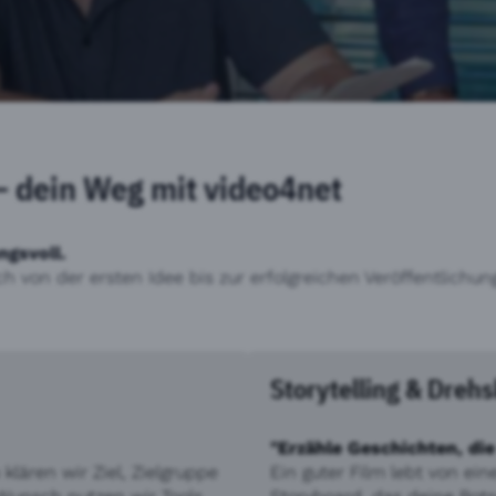
– dein Weg mit video4net
ngsvoll.
ch von der ersten Idee bis zur erfolgreichen Veröffentlich
Storytelling & Drehs
"Erzähle Geschichten, die
lären wir Ziel, Zielgruppe
Ein guter Film lebt von ei