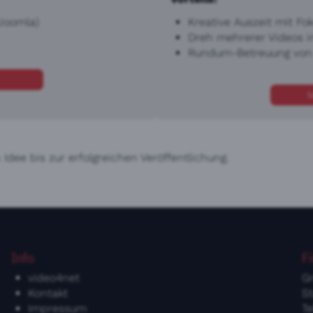
Joomla)
Kreative Auszeit mit Fo
Dreh mehrerer Videos in
Rundum-Betreuung von K
M
 Idee bis zur erfolgreichen Veröffentlichung.
Info
F
video4net
G
Kontakt
St
Impressum
T