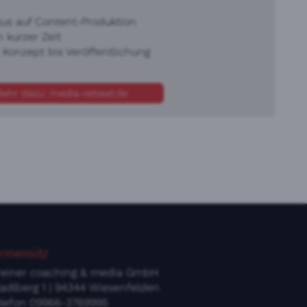
kus auf Content-Produktion
 kurzer Zeit
onzept bis Veröffentlichung
ehr dazu: media-retreat.de
irmensitz
reiner coaching & media GmbH
adlberg 1 | 94344 Wiesenfelden
elefon
09966-3769995