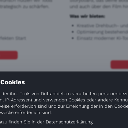
 Wunsch nutzen wir Tools
Storyboard, das deine Bots
rategisch zu schärfen.
und auch über den Film hin
Was wir bieten:
Kreative Drehbuch- un
Optimierung bestehende
fekten Start
Einsatz moderner KI-Too
 Cookies
Postproduktion
oder ihre Tools von Drittanbietern verarbeiten personenbez
n, IP-Adressen) und verwenden Cookies oder andere Kennun
„Der Feinschliff für deine
eise erforderlich sind und zur Erreichung der in den Cookie
zen wir dein Thema in
Hier entsteht der finale L
ecke erforderlich sind.
. Ob im Studio in
und Ton und ergänzen pass
azu finden Sie in der Datenschutzerklärung.
r die passende Atmosphäre
dein Film zu einem stimmi