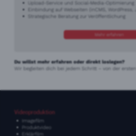
Upload-Service und Social-Media-Optimierung
Einbindung auf Webseiten (inCMS, WordPress, 
Strategische Beratung zur Veröffentlichung
Mehr erfahren
Du willst mehr erfahren oder direkt loslegen?
Wir begleiten dich bei jedem Schritt – von der ersten
Videoproduktion
Imagefilm
Produktvideo
Erklärfilm