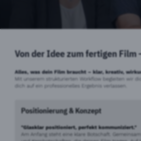
Von der Idee zum fertigen Film 
Alles, was dein Film braucht – klar, kreativ, wirku
Mit unserem strukturierten Workflow begleiten wir di
dich auf ein professionelles Ergebnis verlassen.
Positionierung & Konzept
"Glasklar positioniert, perfekt kommuniziert."
Am Anfang steht eine klare Botschaft. Gemeinsam k