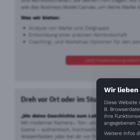
und Kernbotschaften, die deinen Film tragen. Auf
wie das Business Model Canvas, um deine Marke st
Was wir bieten:
Analyse von Marke und Zielgruppe
Entwicklung einer präzisen Kernbotschaft
Coaching- und Workshop-Optionen für den per
Jetzt Positionierung klären
Wir lieben
Dreh vor Ort oder im Studio
Diese Website 
B. Browserdate
„Wo deine Geschichte zum Leben erwacht.“
ihre Funktionsw
Mit moderner Kamera-, Ton- und Lichttechnik set
angegebenen Zw
Szene – authentisch, hochwertig und professionell
Weitere Infos d
Wiesenfelden oder bei dir vor Ort, wir sorgen fü