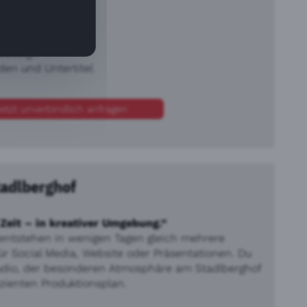
rektur
ddesign
en und Untertitel
etzt unverbindlich anfragen
tadlberghof
Zeit – in kreativer Umgebung.“
entstehen in wenigen Tagen gleich mehrere
für Social Media, Website oder Präsentationen. Du
tudio, der besonderen Atmosphäre am Stadlberghof
zienten Produktionsplan.