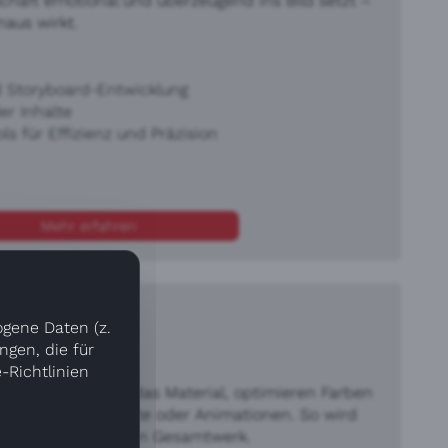
chaft emotional und überzeugend ins Bild setzt –
aus wirkt.
d Storyboard-Entwicklung
r Inhalte
ls für Effizienz und Präzision
Mehr erfahren
ogene Daten (z.
gen, die für
n Film.“
-Richtlinien
ook: Wir schneiden das Material, optimieren Farben
ende Musik, Effekte oder Animationen. So wird
gen, professionellen Gesamtwerk.