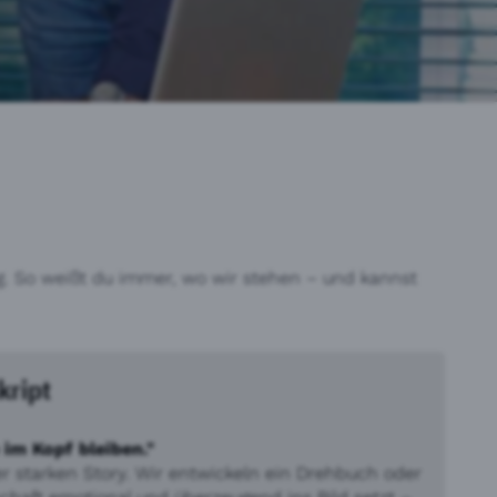
ung. So weißt du immer, wo wir stehen – und kannst
kript
 im Kopf bleiben."
ner starken Story. Wir entwickeln ein Drehbuch oder