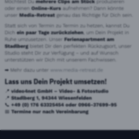
Möchtest Du
mehrere Clips am Stück
produzieren
oder einen
Online-Kurs
aufnehmen? Dann könnte
unser
Media-Retreat
genau das Richtige für Dich sein.
Statt sich von Termin zu Termin zu hetzen, kannst Du
Dich
ein paar Tage zurückziehen
, um Dein Projekt in
Ruhe umzusetzen. Unser
Ferienapartment am
Stadlberg
bietet Dir den perfekten Rückzugsort, unser
Studio steht Dir zur Verfügung – und auf Wunsch
unterstützen wir Dich mit unserem Fachwissen.
➡ Mehr dazu unter
www
.media
-retreat
.de
Lass uns Dein Projekt umsetzen!
📍
video4net GmbH – Video- & Fotostudio
📍
Stadlberg 1, 94344 Wiesenfelden
📞
+49 (0) 176 63325454 oder 0966-37699-95
📅
Termine nur nach Vereinbarung