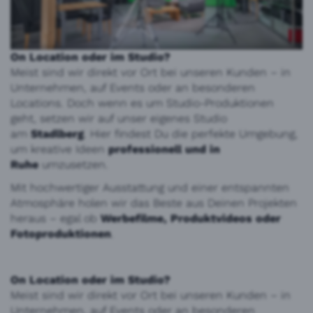
On Location oder im Studio?
Meist sind wir direkt vor Ort bei unseren Kunden – in
Unternehmen, auf Events oder an besonderen
Locations. Doch wenn es um Studio-Produktionen
geht, setzen wir auf unser eigenes Studio
am
Stadlberg
. Hier findest Du die perfekte Umgebung,
um kreative Ideen
professionell und in
Ruhe
umzusetzen.
Mit hochwertiger Ausstattung und einer entspannten
Atmosphäre holen wir das Beste aus Deinen Projekten
heraus – egal ob
Werbefilme, Produktvideos oder
Fotoproduktionen
.
On Location oder im Studio?
Meist sind wir direkt vor Ort bei unseren Kunden – in
Unternehmen, auf Events oder an besonderen