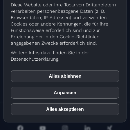
Aktuelles & Tipps
Diese Website oder ihre Tools von Drittanbietern
Firmensitz
verarbeiten personenbezogene Daten (z. B.
Browserdaten, IP-Adressen) und verwenden
Greiner coaching & media GmbH
Cookies oder andere Kennungen, die für ihre
Stadlberg 1 | 94344 Wiesenfelden
Funktionsweise erforderlich sind und zur
Telefon
09966-3769995
Erreichung der in den Cookie-Richtlinien
info@video4net.de
angegebenen Zwecke erforderlich sind.
Büro München
Weitere Infos dazu finden Sie in der
Am Forst 2 | 82166 Gräfelfing / München
Datenschutzerklärung.
Telefon 089-65102150
Fax 089-6595489
info@video4net.de
Alles ablehnen
inCMS
Anpassen
Matomo (Piwik)
Alles akzeptieren
© 2026 Greiner coaching & media GmbH |
Impressum
|
Datenschutz
|
Datenschutzeinstellungen
Youtube