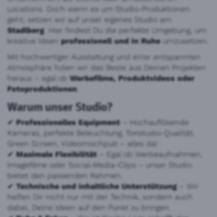
Locations. Doch wenn es um Studio-Produktionen
geht, setzen wir auf unser eigenes Studio am
Stadlberg
. Hier findest Du die perfekte Umgebung, um
kreative Ideen
professionell und in Ruhe
umzusetzen.
Mit hochwertiger Ausstattung und einer entspannten
Atmosphäre holen wir das Beste aus Deinen Projekten
heraus – egal ob
Werbefilme, Produktvideos oder
Fotoproduktionen
.
Warum unser Studio?
✔
Professionelles Equipment
– Hochauflösende
Kameras, perfekte Beleuchtung, Tonstudio-Qualität,
Green Screen, Videomischpult – alles da!
✔
Maximale Flexibilität
– Egal ob Werbeaufnahmen,
Imagefilme oder Social-Media-Clips – unser Studio
bietet den passenden Rahmen.
✔
Technische und inhaltliche Unterstützung
– Wir
helfen Dir nicht nur mit der Technik, sondern auch
dabei, Deine Ideen auf den Punkt zu bringen.