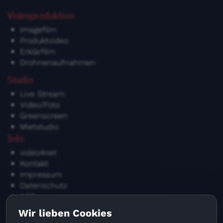
Videoproduktion
Imagefilm
Produktvideo
Erklärfilm
Drohnenaufnahmen
Studio
Live Stream
Video/Foto
Greenscreen
Mietstudio
Info
video4net
Kontakt
Impressum
Datenschutz
AGB
Blog
Wir lieben Cookies