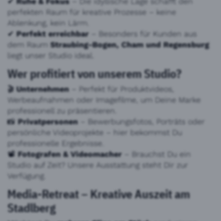
✔
Ruhe & Fokus
– Die idyllische Lage schafft den
perfekten Raum für kreative Prozesse – keine
Ablenkung, kein Lärm.
✔
Perfekt erreichbar
– Besonders für Kunden aus
dem Raum
Straubing-Bogen, Cham und Regensburg
liegt unser Studio ideal.
Wer profitiert von unserem Studio?
🎬
Unternehmen
– Perfekt für Produktvideos,
Werbeaufnahmen oder Imagefilme, um Deine Marke
professionell zu präsentieren.
📸
Privatpersonen
– Bewerbungsfotos, Porträts oder
persönliche Videoprojekte – hier bekommst Du
professionelle Ergebnisse.
📽️
Fotografen & Videomacher
– Brauchst Du ein
Studio auf Zeit? Unsere Ausstattung steht Dir zur
Verfügung.
Media-Retreat – Kreative Auszeit am
Stadlberg